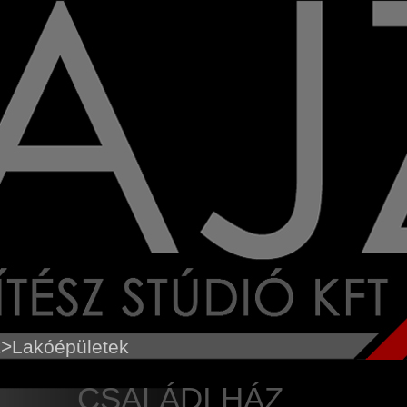
k
>Lakóépületek
CSALÁDI HÁZ