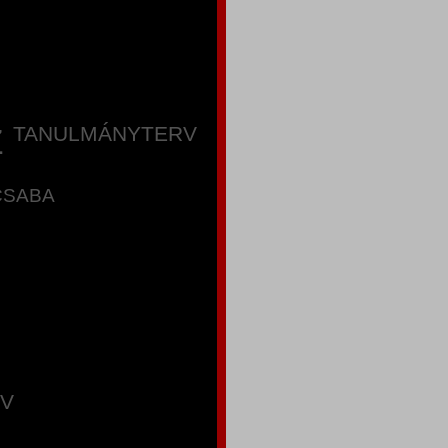
TANULMÁNYTERV
Z
CSABA
V