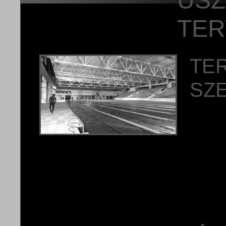
USZ
TER
TE
SZ