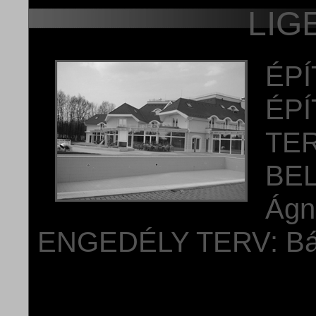
LIG
ÉPÍ
ÉPÍ
TERV
BE
Ágn
ENGEDÉLY TERV: Bál