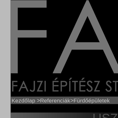
Kezdőlap
>
Referenciák
>Fürdőépületek