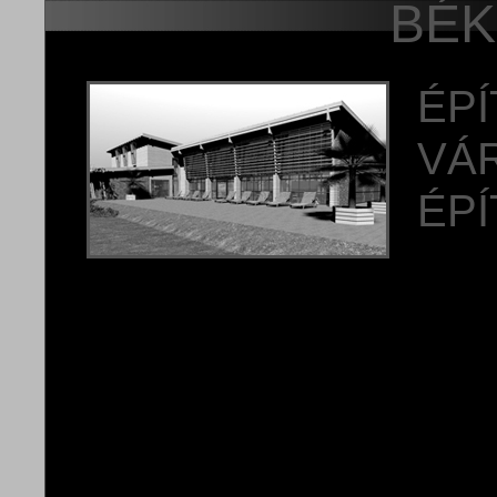
BÉK
ÉP
VÁ
ÉPÍ