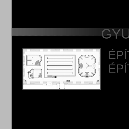
GYU
ÉPÍ
ÉPÍ